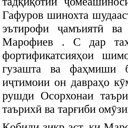
тадқиқотии ҷомеашинос
Гафуров шинохта шудаас
эътирофи ҷамъиятӣ ва
Марофиев . С дар таҳ
фортификатсияҳои шимо
гузашта ва фаҳмиши б
иҷтимоии он давраҳо кӯ
рушди Осорхонаи таъри
таърихӣ ва тарғиби омӯзи
Қобили зикр аст, ки Ма