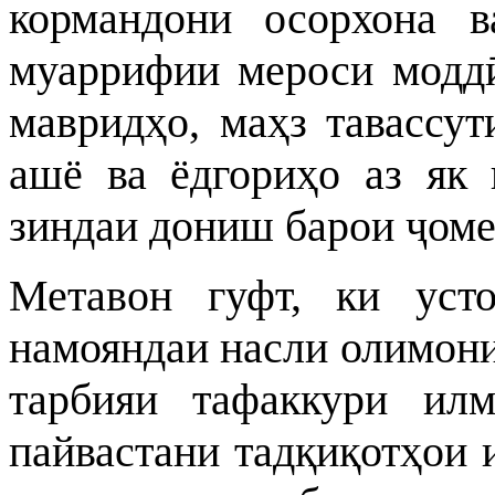
кормандони осорхона в
муаррифии мероси моддӣ
мавридҳо, маҳз тавассу
ашё ва ёдгориҳо аз як
зиндаи дониш
барои ҷоме
Метавон гуфт, ки ус
намояндаи насли олимони 
тарбияи тафаккури ил
пайвастани тадқиқотҳои 