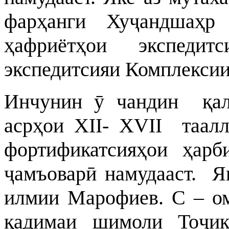
фарҳанги Хуҷандшаҳр
ҳафриётҳои экспедит
экспедитсияи Комплексии
Инчунин ӯ чандин қал
асрҳои
XII- XVII
таалл
фортификатсияҳои ҳар
ҷамъоварӣ намудааст.
Я
илмии Марофиев. С – ом
қадимаи шимоли Тоҷик