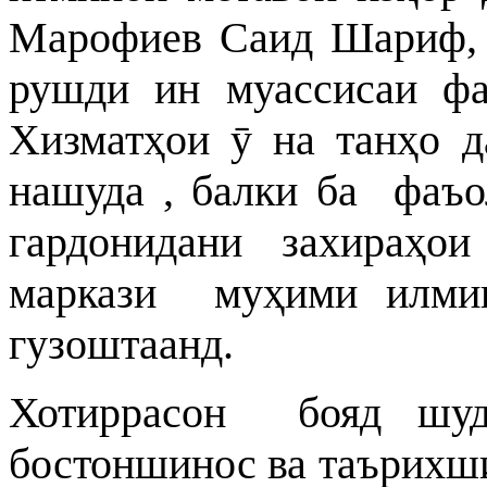
Марофиев Саид Шариф, я
рушди ин муассисаи фа
Хизматҳои ӯ на танҳо д
нашуда , балки ба фаъо
гардонидани захираҳои
маркази муҳими илмию
гузоштаанд.
Хотиррасон бояд шуд
бостоншинос ва таърихш