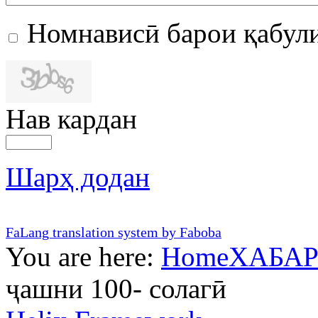
Номнависӣ барои қабул
Нав кардан
Шарҳ додан
FaLang translation system by Faboba
You are here:
Home
ХАБА
ҷашни 100- солагӣ