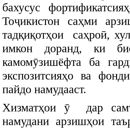
бахусус фортификатси
Тоҷикистон саҳми арзи
тадқиқотҳои саҳроӣ, ху
имкон доранд, ки би
камомӯзишёфта ба гар
экспозитсияҳо ва фонди
пайдо намудааст.
Хизматҳои ӯ дар самт
намудани арзишҳои таъ