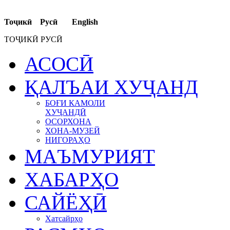
Тоҷикӣ Русӣ English
ТОҶИКӢ РУСӢ
АСОСӢ
ҚАЛЪАИ ХУҶАНД
БОҒИ КАМОЛИ
ХУҶАНДӢ
ОСОРХОНА
ХОНА-МУЗЕЙ
НИГОРАҲО
МАЪМУРИЯТ
ХАБАРҲО
САЙЁҲӢ
Хатсайрҳо