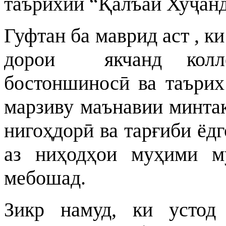
таърихии “Қалъаи Хуҷан
Гуфтан ба маврид аст , к
дорои якчанд колле
бостоншиносӣ ва таърих
марзиву маънавии минта
нигоҳдорӣ ва тарғиби ёдг
аз ниҳодҳои муҳими м
мебошад.
Зикр намуд, ки устод