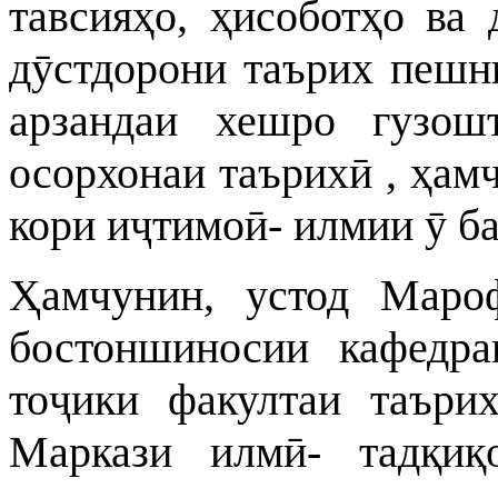
тавсияҳо, ҳисоботҳо ва
дӯстдорони таърих пешн
арзандаи хешро гузош
осорхонаи таърихӣ , ҳам
кори иҷтимоӣ- илмии ӯ б
Ҳамчунин, устод Маро
бостоншиносии кафедра
тоҷики факултаи таъри
Маркази илмӣ- тадқи