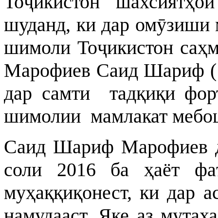
Тоҷикистон шахсиятҳо
шуданд, ки дар омӯзиши 
шимоли Тоҷикистон саҳм
Марофиев Саид Шариф ( 1
дар самти тадқиқи форт
шимолии мамлакат мебо
Саид Шариф Марофиев да
соли 2016 ба ҳаёт фа
муҳаққиқонест, ки дар а
намудааст. Яке аз мута