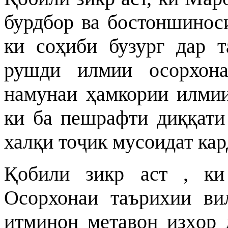
бурдбор ва бостоншинос
ки соҳиби бузург дар т
рушди илмии осорхона
намунаи ҳамкории илмии
ки ба пешрафти диққати
халқи тоҷик мусоидат кар
Қобили зикр аст , к
Осорхонаи таърихии ви
итминон метавон изҳор 