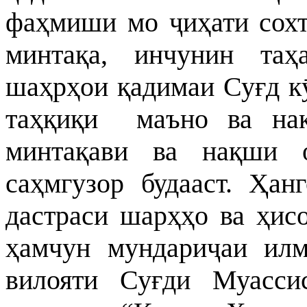
фаҳмиши мо ҷиҳати сохт
минтақа, инчунин таҳа
шаҳрҳои қадимаи Суғд к
таҳқиқи маъно ва нақ
минтақави ва нақши 
саҳмгузор будааст. Ҳан
дастраси шар
ҳҳо ва ҳис
ҳамчун мундариҷаи илм
вилояти Суғди Муасси