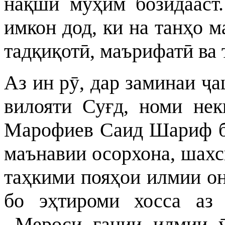
нақши муҳим бозидааст.
имкон дод, ки на танҳо м
тадқиқотӣ, маърифатӣ ва
Аз ин рӯ, дар заминаи ҷ
вилояти Суғд, номи нек
Марофиев Саид Шариф ба
маънавии осорхона, шахси
таҳкими пояҳои илмии он
бо эҳтироми хос
са
аз
М
ероси
ғании
илмии 