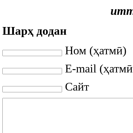
итт
Шарҳ додан
Ном (ҳатмӣ)
E-mail (ҳатмӣ
Сайт