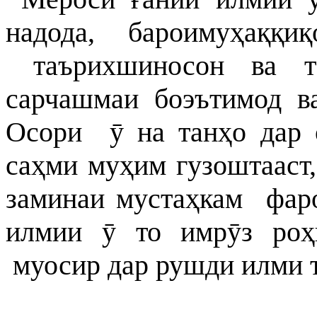
надода,
барои
муҳаққиқ
таърихшиносон ва т
сарчашмаи
боэътимод в
Осори ӯ на танҳо дар 
саҳми муҳим гузоштааст,
заминаи
мустаҳкам фаро
илмии ӯ то имрӯз роҳ
муосир дар рушди илми т