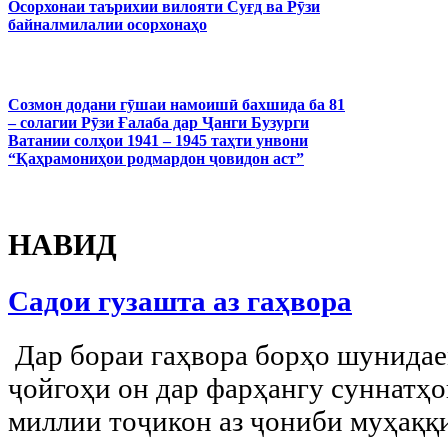
Осорхонаи таърихии вилояти Суғд ва Рӯзи
байналмилалии осорхонаҳо
Созмон додани гӯшаи намоишӣ бахшида ба 81
– солагии Рӯзи Ғалаба дар Ҷанги Бузурги
Ватании солҳои 1941 – 1945 таҳти унвони
“Қаҳрамониҳои родмардон ҷовидон аст”
НАВИД
Садои гузашта аз гаҳвора
Дар бораи гаҳвора борҳо шунидае
ҷойгоҳи он дар фарҳангу суннатҳ
миллии тоҷикон аз ҷониби муҳаққ