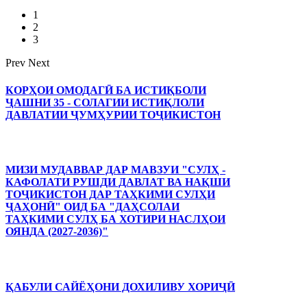
1
2
3
Prev
Next
КОРҲОИ ОМОДАГӢ БА ИСТИҚБОЛИ
ҶАШНИ 35 - СОЛАГИИ ИСТИҚЛОЛИ
ДАВЛАТИИ ҶУМҲУРИИ ТОҶИКИСТОН
МИЗИ МУДАВВАР ДАР МАВЗУИ "СУЛҲ -
КАФОЛАТИ РУШДИ ДАВЛАТ ВА НАҚШИ
ТОҶИКИСТОН ДАР ТАҲКИМИ СУЛҲИ
ҶАҲОНӢ" ОИД БА "ДАҲСОЛАИ
ТАҲКИМИ СУЛҲ БА ХОТИРИ НАСЛҲОИ
ОЯНДА (2027-2036)"
ҚАБУЛИ САЙЁҲОНИ ДОХИЛИВУ ХОРИҶӢ