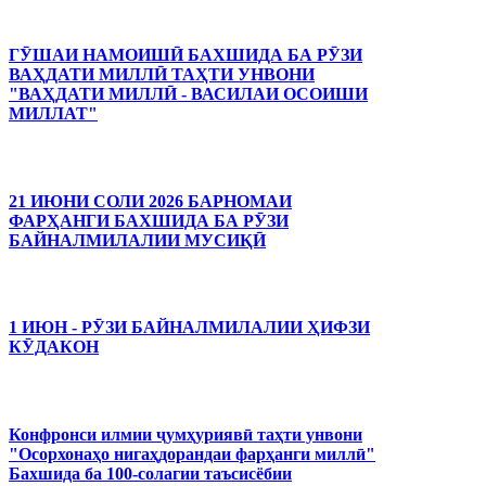
ГӮШАИ НАМОИШӢ БАХШИДА БА РӮЗИ
ВАҲДАТИ МИЛЛӢ ТАҲТИ УНВОНИ
"ВАҲДАТИ МИЛЛӢ - ВАСИЛАИ ОСОИШИ
МИЛЛАТ"
21 ИЮНИ СОЛИ 2026 БАРНОМАИ
ФАРҲАНГИ БАХШИДА БА РӮЗИ
БАЙНАЛМИЛАЛИИ МУСИҚӢ
1 ИЮН - РӮЗИ БАЙНАЛМИЛАЛИИ ҲИФЗИ
КӮДАКОН
Конфронси илмии ҷумҳуриявӣ таҳти унвони
"Осорхонаҳо нигаҳдорандаи фарҳанги миллӣ"
Бахшида ба 100-солагии таъсисёбии