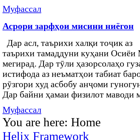
Муфассал
Асрори зарфҳои мисини ниёгон
Дар асл, таърихи халқи тоҷик аз
таърихи тамаддуни куҳани Осиёи
мегирад. Дар тӯли ҳазорсолаҳо гу
истифода аз неъматҳои табиат бар
рӯзгори худ асбобу анҷоми гуногу
Дар байни ҳамаи физилот маводи м
Муфассал
You are here:
Home
Helix Framework