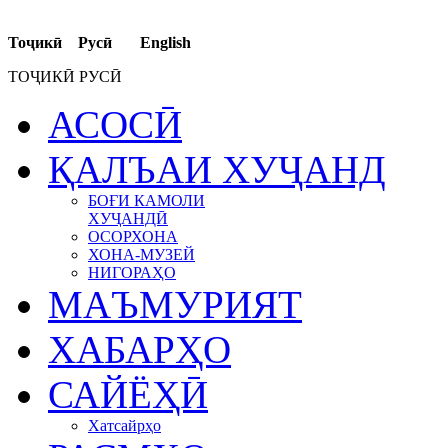
Тоҷикӣ Русӣ English
ТОҶИКӢ РУСӢ
АСОСӢ
ҚАЛЪАИ ХУҶАНД
БОҒИ КАМОЛИ
ХУҶАНДӢ
ОСОРХОНА
ХОНА-МУЗЕЙ
НИГОРАҲО
МАЪМУРИЯТ
ХАБАРҲО
САЙЁҲӢ
Хатсайрҳо