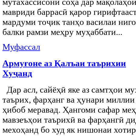
мутахассисони соҳа дар мақолаҳо
мавриди баррасӣ қарор гирифтааст
мардуми тоҷик танҳо василаи ниго
балки рамзи меҳру муҳаббати...
Муфассал
Армуғоне аз Қалъаи таърихии
Хуҷанд
Дар асл, сайёҳӣ яке аз самтҳои 
таърих, фарҳанг ва ҳунари миллии
ҳибоб меравад. Ҳангоми сафар меҳ
мавзеъҳои таърихӣ ва фарҳангӣ ди
мехоҳанд бо худ як нишонаи хотирм