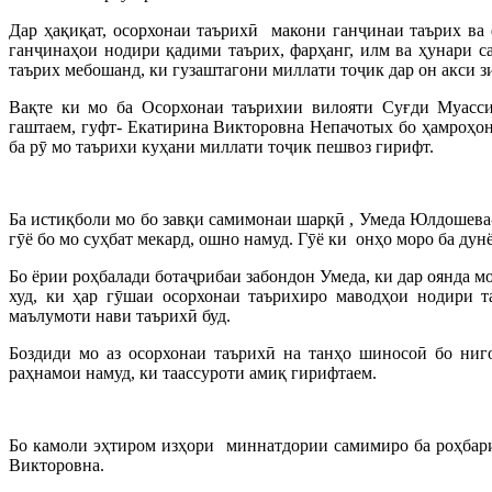
Дар ҳақиқат, осорхонаи таърихӣ макони ганҷинаи таърих ва 
ганҷинаҳои нодири қадими таърих, фарҳанг, илм ва ҳунари с
таърих мебошанд, ки гузаштагони миллати тоҷик дар он акси з
Вақте ки мо ба Осорхонаи таърихии вилояти Суғди Муасси
гаштаем, гуфт- Екатирина Викторовна Непачотых бо ҳамроҳон
ба рӯ мо таърихи куҳани миллати тоҷик пешвоз гирифт.
Ба истиқболи мо бо завқи самимонаи шарқӣ , Умеда Юлдошева-
гӯё бо мо суҳбат мекард, ошно намуд. Гӯё ки онҳо моро ба дун
Бо ёрии роҳбалади ботаҷрибаи забондон Умеда, ки дар оянда м
худ, ки ҳар гӯшаи осорхонаи таърихиро маводҳои нодири 
маълумоти нави таърихӣ буд.
Боздиди мо аз осорхонаи таърихӣ на танҳо шиносоӣ бо ниго
раҳнамои намуд, ки таассуроти амиқ гирифтаем.
Бо камоли эҳтиром изҳори миннатдории самимиро ба роҳбари
Викторовна.