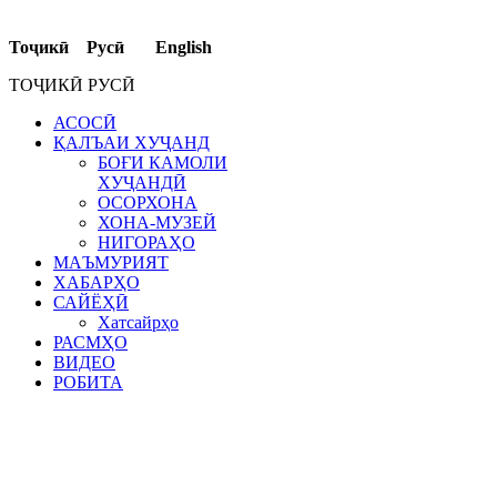
Тоҷикӣ Русӣ English
ТОҶИКӢ РУСӢ
АСОСӢ
ҚАЛЪАИ ХУҶАНД
БОҒИ КАМОЛИ
ХУҶАНДӢ
ОСОРХОНА
ХОНА-МУЗЕЙ
НИГОРАҲО
МАЪМУРИЯТ
ХАБАРҲО
САЙЁҲӢ
Хатсайрҳо
РАСМҲО
ВИДЕО
РОБИТА