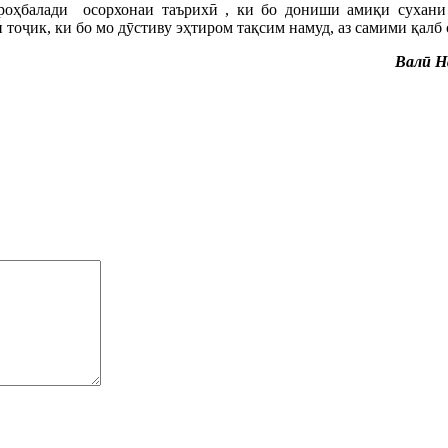
оҳбалади осорхонаи таърихӣ , ки бо дониши амиқи сухани
оҷик, ки бо мо дӯстиву эҳтиром тақсим намуд, аз самими қалб 
Валӣ Н