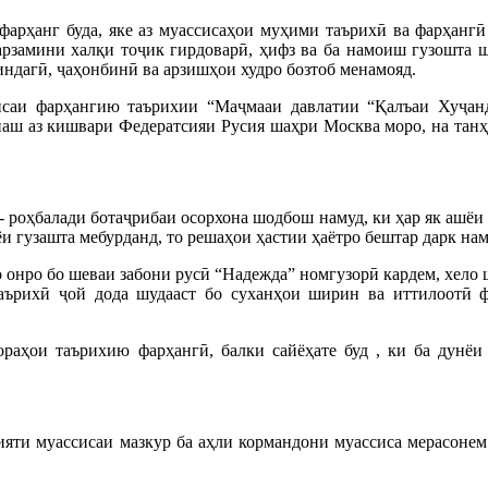
фарҳанг буда, яке аз муассисаҳои муҳими таърихӣ ва фарҳангӣ
арзамини халқи тоҷик гирдоварӣ, ҳифз ва ба намоиш гузошта 
индагӣ, ҷаҳонбинӣ ва арзишҳои худро бозтоб менамояд.
саи фарҳангию таърихии “Маҷмааи давлатии “Қалъаи Хуҷан
аш аз кишвари Федератсияи Русия шаҳри Москва моро, на танҳо
 роҳбалади ботаҷрибаи осорхона шодбош намуд, ки ҳар як ашёи
ёи гузашта мебурданд, то решаҳои ҳастии ҳаётро бештар дарк нам
о онро бо шеваи забони русӣ “Надежда” номгузорӣ кардем, хело
таърихӣ ҷой дода шудааст бо суханҳои ширин ва иттилоотӣ 
раҳои таърихию фарҳангӣ, балки сайёҳате буд , ки ба дунёи
яти муассисаи мазкур ба аҳли кормандони муассиса мерасонем