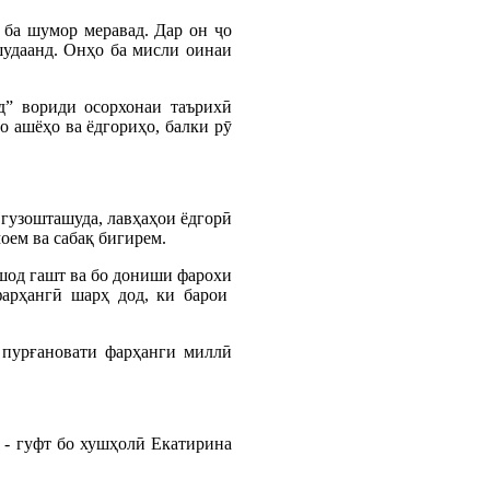
 ба шумор меравад. Дар он ҷо
шудаанд. Онҳо ба мисли оинаи
д” вориди осорхонаи таърихӣ
 ашёҳо ва ёдгориҳо, балки рӯ
 гузошташуда, лавҳаҳои ёдгорӣ
оем ва сабақ бигирем.
 шод гашт ва бо дониши фарохи
фарҳангӣ шарҳ дод, ки барои
 пурғановати фарҳанги миллӣ
 - гуфт бо хушҳолӣ Екатирина