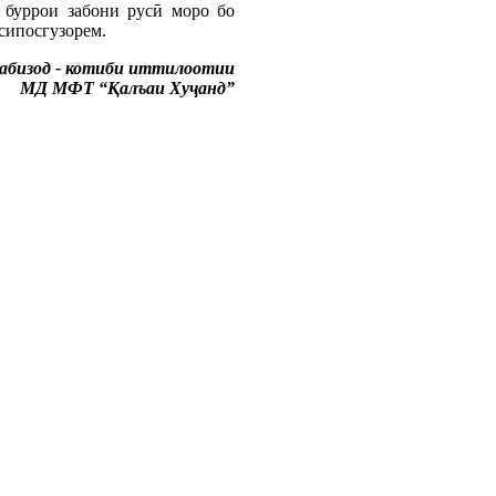
 буррои забони русӣ моро бо
сипосгузорем.
абизод - котиби иттилоотии
МД МФТ “Қалъаи Хуҷанд”