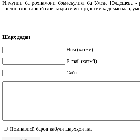
Инчунин ба роҳнамоии бомасъулият ба Умеда Юлдошева - р
ганҷинаҳои гаронбаҳои таърихиву фарҳангии қадимаи мардуми т
Шарҳ додан
Ном (ҳатмӣ)
E-mail (ҳатмӣ)
Сайт
Номнависӣ барои қабули шарҳҳои нав