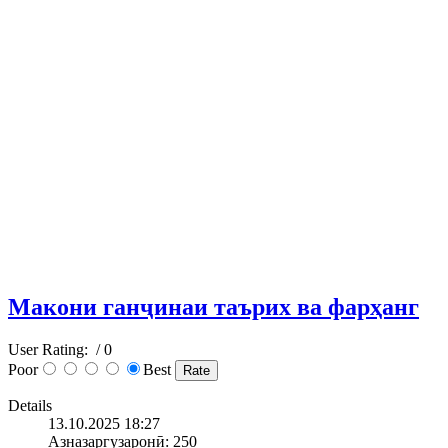
Макони ганҷинаи таърих ва фарҳанг
User Rating:
/ 0
Poor
Best
Details
13.10.2025 18:27
Азназаргузаронӣ: 250